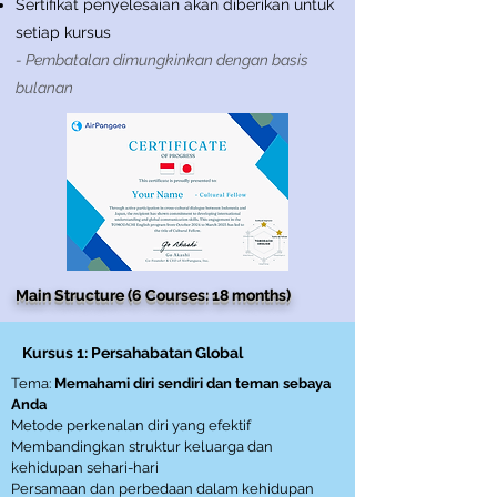
Sertifikat penyelesaian akan diberikan untuk
setiap kursus
- Pembatalan dimungkinkan dengan basis
bulanan
Main Structure (6 Courses: 18 months)
Kursus 1: Persahabatan Global
Tema:
Memahami diri sendiri dan teman sebaya
Anda
Metode perkenalan diri yang efektif
Membandingkan struktur keluarga dan
kehidupan sehari-hari
Persamaan dan perbedaan dalam kehidupan