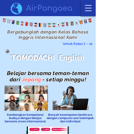
Bergabunglah dengan Kelas Bahasa
Inggris Internasional Kami
Untuk Kelas 7 - 12
TOMODACHI English
Belajar bersama teman-teman
dari
Jepang
- setiap minggu!
Kembangkan kompetensi
Banyak kesempatan berbicara
budaya dengan belajar
dengan campuran sesi kelompok
bersama siswa internasional
dan individual