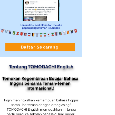
Komunikasi berkelanjutan melalui
papan pengumuman kelompok
Daftar Sekarang
Tentang TOMODACHI English
Temukan Kegembiraan Belajar Bahasa
Inggris bersama Teman-teman
Internasional!
Ingin meningkatkan kemampuan bahasa Inggris
sambil berteman dengan orang asing?
TOMODACHI English memudahkan ini tanpa
perlu pergi ke sekolah bahasa di luar negeri.