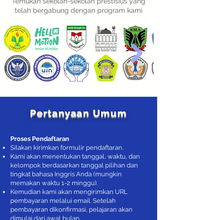
Temukan sekolah-sekolah prestisius yang
telah bergabung dengan program kami
Pertanyaan Umum
Proses Pendaftaran
Silakan kirimkan formulir pendaftaran.
Kami akan menentukan tanggal, waktu, dan
kelompok berdasarkan tanggal pilihan dan
tingkat bahasa Inggris Anda (mungkin
memakan waktu 1-2 minggu).
Kemudian kami akan mengirimkan URL
pembayaran melalui email. Setelah
pembayaran dikonfirmasi, pelajaran akan
dimulai dari awal bulan.